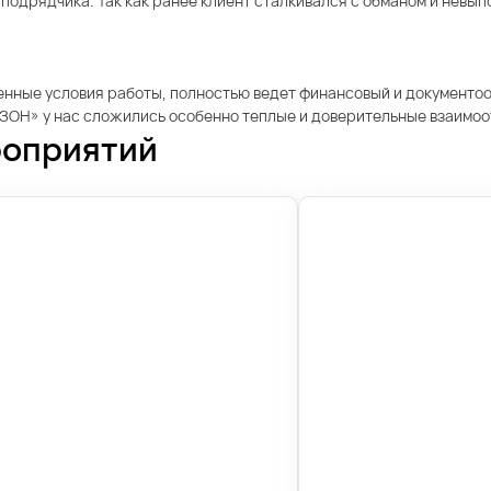
подрядчика. Так как ранее клиент сталкивался с обманом и невып
енные условия работы, полностью ведет финансовый и документооб
«ОЗОН» у нас сложились особенно теплые и доверительные взаимо
роприятий