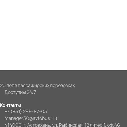
20 лет в пассажирских перевозках
Доступны 24/7
Контакты
+7 (851) 299-87-03
manager30@avtobus1.ru
414000, г. Астрахань, ул. Рыбинская, 12 литер 1, оф.46