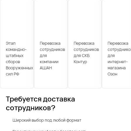
Этап
Перевозка
Перевозка
Перевозка
командно-
сотрудников
сотрудников
сотруднико
штабных
для
для СКБ
для
сборов
компании
Контур
интернет-
Вооруженных
АШАН
магазина
сил РФ
Озон
Требуется доставка
сотрудников?
Широкий выбор под любой формат