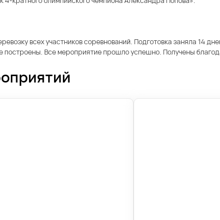
к 4-кратного олимпийского чемпиона Александра Попова».
ревозку всех участников соревнований. Подготовка заняла 14 дне
ее построены. Все мероприятие прошло успешно. Получены благо
роприятий