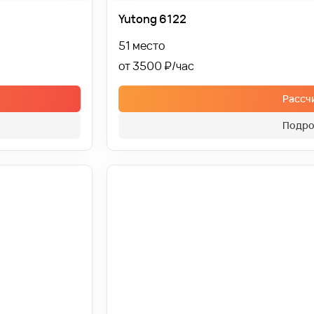
Yutong 6122
51 место
от 3500 ₽
Рассч
Подро