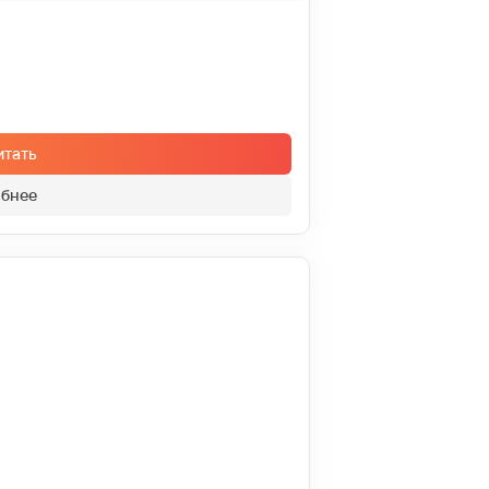
итать
бнее