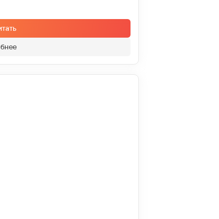
итать
бнее