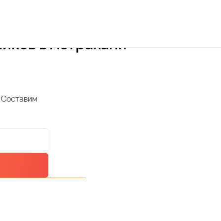
иков в Астрахани
 Составим